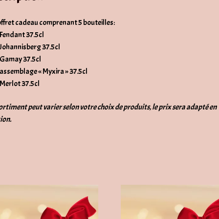
ffret cadeau comprenant 5 bouteilles:
 Fendant 37.5cl
 Johannisberg 37.5cl
 Gamay 37.5cl
 assemblage « Myxira » 37.5cl
 Merlot 37.5cl
ortiment peut varier selon votre choix de produits, le prix sera adapté en
ion.