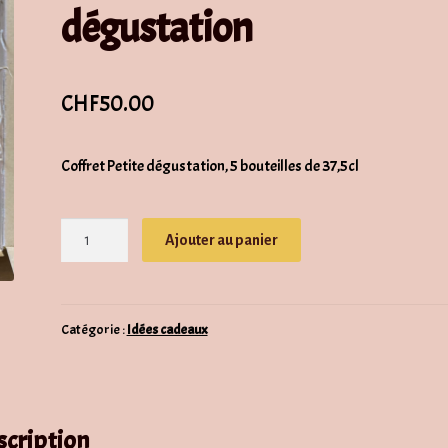
dégustation
CHF
50.00
Coffret Petite dégustation, 5 bouteilles de 37,5cl
quantité
Ajouter au panier
de
Coffret
-
Petite
Catégorie :
Idées cadeaux
dégustation
scription