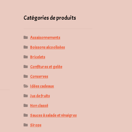
pour :
Catégories de produits
Assaisonnements
Boissons alcoolisées
Bricelets
Confitures et gelée
Conserves
Idées cadeaux
Jus de fruits
Non classé
Sauces à salade et vinaigres
Sirops