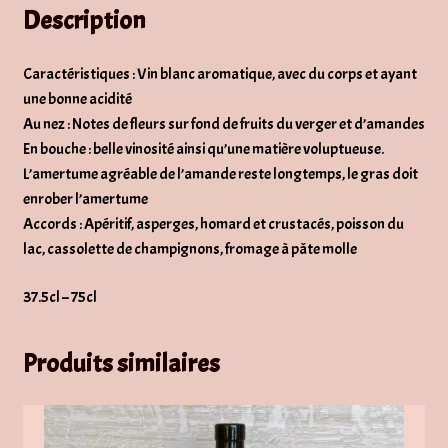
Description
Caractéristiques : Vin blanc aromatique, avec du corps et ayant
une bonne acidité
Au nez : Notes de fleurs sur fond de fruits du verger et d’amandes
En bouche : belle vinosité ainsi qu’une matière voluptueuse.
L’amertume agréable de l’amande reste longtemps, le gras doit
enrober l’amertume
Accords : Apéritif, asperges, homard et crustacés, poisson du
lac, cassolette de champignons, fromage à pâte molle
37.5cl – 75cl
Produits similaires