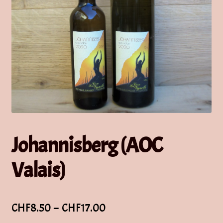
Johannisberg (AOC
Valais)
Plage
CHF
8.50
–
CHF
17.00