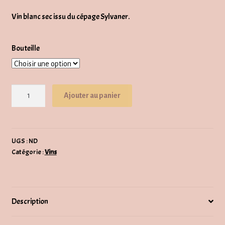
de
Vin blanc sec issu du cépage Sylvaner.
prix :
CHF8.50
Bouteille
à
CHF17.00
quantité
Ajouter au panier
de
Johannisberg
(AOC
Valais)
UGS :
ND
Catégorie :
Vins
Description