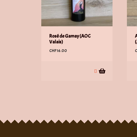
Rosé de Gamay (AOC
A
Valais)
(
CHF
16.00
C
p
a
p
v
L
o
p
ê
c