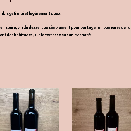
mblage fruité et légèrement doux
 en apéro, vin de dessert ou simplement pour partager un bon verre de r
rent des habitudes, sur la terrasse ou sur le canapé !