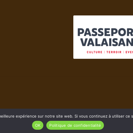
ur
la
a
page
age
du
u
produit
roduit
eilleure expérience sur notre site web. Si vous continuez à utiliser ce
OK
Politique de confidentialité