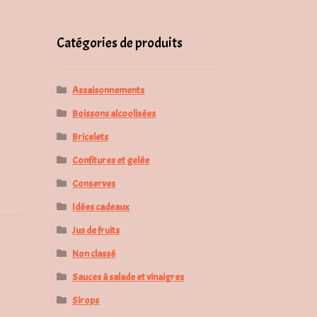
pour :
Catégories de produits
Assaisonnements
Boissons alcoolisées
Bricelets
Confitures et gelée
Conserves
Idées cadeaux
Jus de fruits
Non classé
Sauces à salade et vinaigres
Sirops