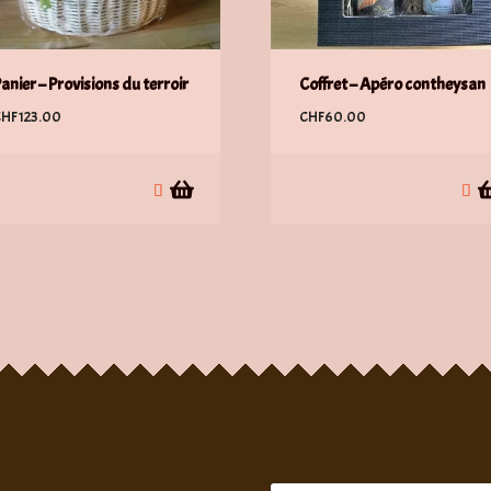
anier – Provisions du terroir
Coffret – Apéro contheysan
CHF
123.00
CHF
60.00