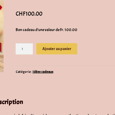
CHF
100.00
Bon cadeau d’une valeur de Fr. 100.00
quantité
Ajouter au panier
de
Bon
Cadeau
-
Catégorie :
Idées cadeaux
100.00
scription