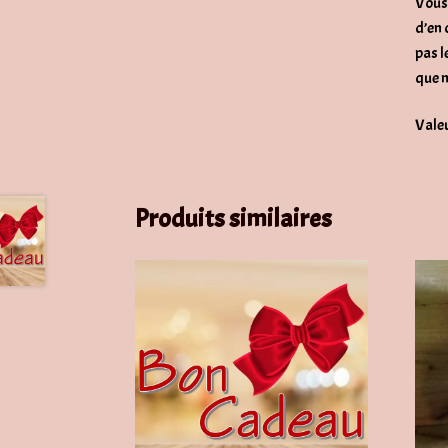
Vous 
d’en 
pas l
que n
Vale
Produits similaires