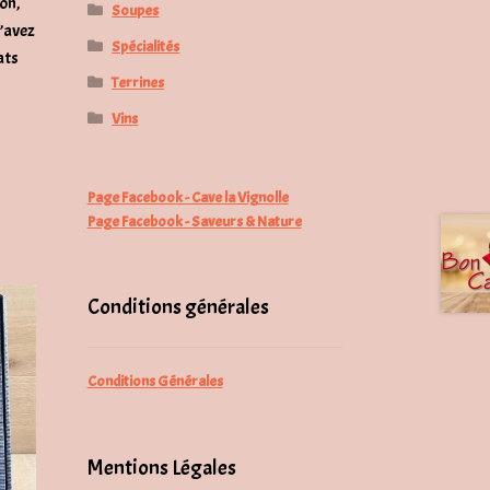
on,
Soupes
n’avez
Spécialités
ats
Terrines
Vins
Page Facebook - Cave la Vignolle
Page Facebook - Saveurs & Nature
Conditions générales
Conditions Générales
Mentions Légales