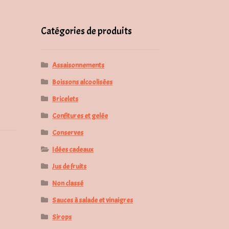
pour :
Catégories de produits
Assaisonnements
Boissons alcoolisées
Bricelets
Confitures et gelée
Conserves
Idées cadeaux
Jus de fruits
Non classé
Sauces à salade et vinaigres
Sirops