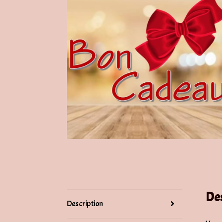
De
Description