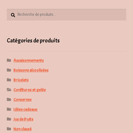
sur
la
Recherche
Recherche
page
pour :
du
produit
Catégories de produits
Assaisonnements
Boissons alcoolisées
Bricelets
Confitures et gelée
Conserves
Idées cadeaux
Jus de fruits
Non classé