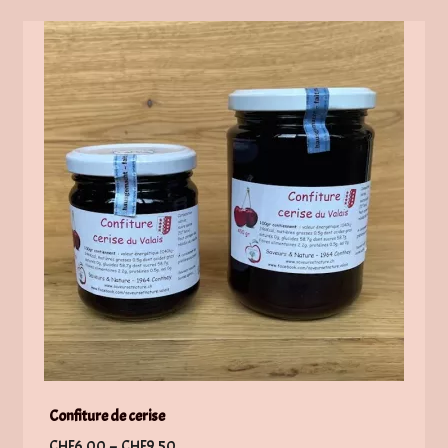
Confiture de cerise
Plage
CHF
6.00
–
CHF
9.50