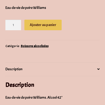
Eau-de-vie de poire Williams
quantité
Ajouter au panier
de
Eau-
de-
vie
Catégorie :
Boissons alcoolisées
de
poire
Williams
Description
Description
Eau-de-vie de poire Williams. Alcool 42°