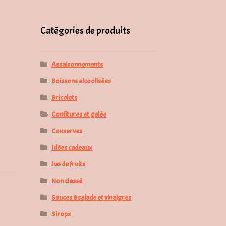
pour :
Catégories de produits
Assaisonnements
Boissons alcoolisées
Bricelets
Confitures et gelée
Conserves
Idées cadeaux
Jus de fruits
Non classé
Sauces à salade et vinaigres
Sirops