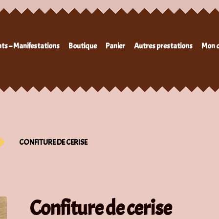
ts – Manifestations
Boutique
Panier
Autres prestations
Mon 
CONFITURE DE CERISE
Confiture de cerise