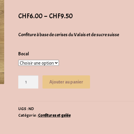
Plage
CHF
6.00
–
CHF
9.50
de
Confiture à base de cerises du Valais et de sucre suisse
prix :
CHF6.00
Bocal
à
CHF9.50
quantité
Ajouter au panier
de
Confiture
de
cerise
UGS :
ND
Catégorie :
Confitures et gelée