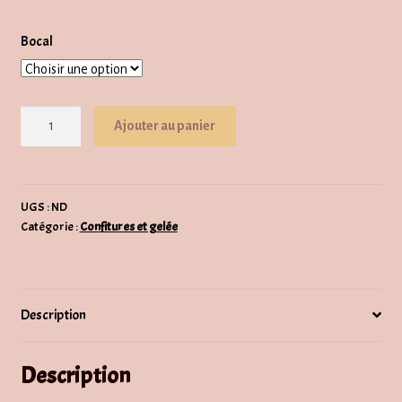
Bocal
quantité
Ajouter au panier
de
Confiture
de
pruneau
UGS :
ND
Catégorie :
Confitures et gelée
Description
Description