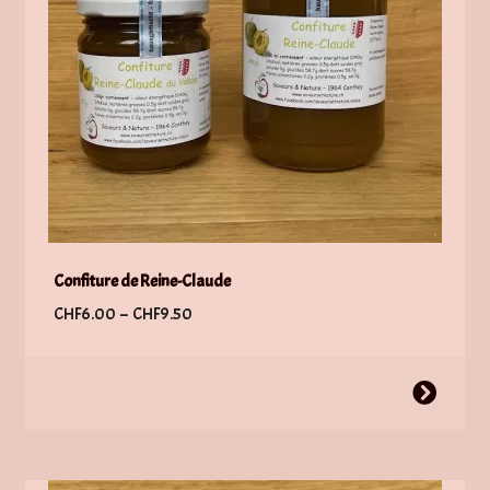
Confiture de Reine-Claude
Plage
CHF
6.00
–
CHF
9.50
de
prix :
Ce
CHF6.00
produit
à
a
CHF9.50
plusieurs