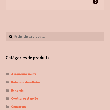
Ce
CHF11.00
produit
à
a
CHF100.00
plusieurs
variations.
Les
Recherche
options
Recherche
pour :
peuvent
être
choisies
Catégories de produits
sur
la
Assaisonnements
page
du
Boissons alcoolisées
produit
Bricelets
Confitures et gelée
Conserves