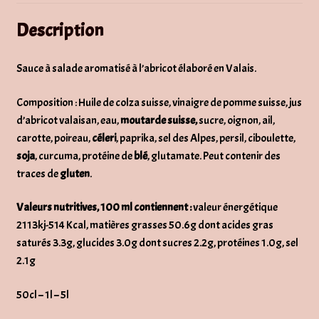
Description
Sauce à salade aromatisé à l’abricot élaboré en Valais.
Composition : Huile de colza suisse, vinaigre de pomme suisse, jus
d’abricot valaisan, eau,
moutarde suisse,
sucre, oignon, ail,
carotte, poireau,
céleri
, paprika, sel des Alpes, persil, ciboulette,
soja
, curcuma, protéine de
blé
, glutamate. Peut contenir des
traces de
gluten
.
Valeurs nutritives, 100 ml contiennent :
valeur énergétique
2113kj-514 Kcal, matières grasses 50.6g dont acides gras
saturés 3.3g, glucides 3.0g dont sucres 2.2g, protéines 1.0g, sel
2.1g
50cl – 1l – 5l