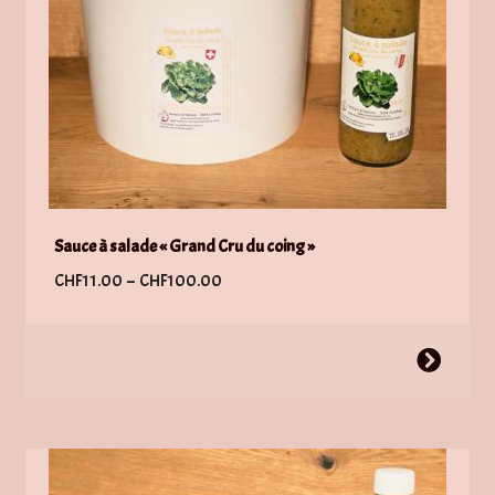
la
page
du
produit
Sauce à salade « Grand Cru du coing »
Plage
CHF
11.00
–
CHF
100.00
de
prix :
Ce
CHF11.00
produit
à
a
CHF100.00
plusieurs
variations.