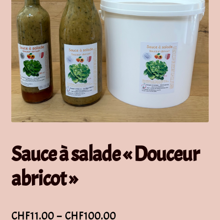
Sauce à salade « Douceur
abricot »
Plage
CHF
11.00
–
CHF
100.00