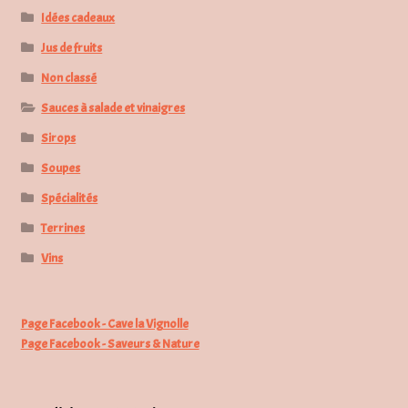
Idées cadeaux
Jus de fruits
Non classé
Sauces à salade et vinaigres
Sirops
Soupes
Spécialités
Terrines
Vins
Page Facebook - Cave la Vignolle
Page Facebook - Saveurs & Nature