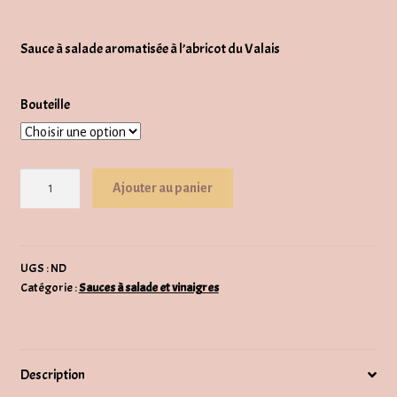
de
Sauce à salade aromatisée à l’abricot du Valais
prix :
CHF11.00
Bouteille
à
CHF100.00
quantité
Ajouter au panier
de
Sauce
à
salade
UGS :
ND
Catégorie :
Sauces à salade et vinaigres
"Douceur
abricot"
Description