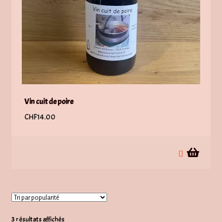
la
page
du
produit
Vin cuit de poire
CHF
14.00
Trié
3 résultats affichés