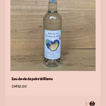
options
peuvent
être
choisies
sur
la
page
du
produit
Eau-de-vie de poire Williams
CHF
32.00