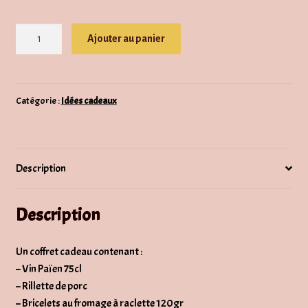
quantité
Ajouter au panier
de
Coffret
-
Apéro
Catégorie :
Idées cadeaux
valaisan
Description
Description
Un coffret cadeau contenant :
– Vin Païen 75cl
– Rillette de porc
– Bricelets au fromage à raclette 120gr