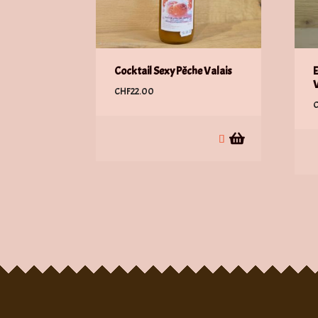
Cocktail Sexy Pêche Valais
E
V
CHF
22.00