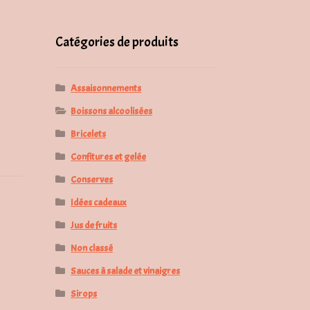
pour :
Catégories de produits
Assaisonnements
Boissons alcoolisées
Bricelets
Confitures et gelée
Conserves
Idées cadeaux
Jus de fruits
Non classé
Sauces à salade et vinaigres
Sirops