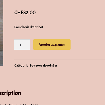
CHF
32.00
Eau-de-vie d’abricot
quantité
Ajouter au panier
de
Eau
de
vie
Catégorie :
Boissons alcoolisées
d'abricot
scription