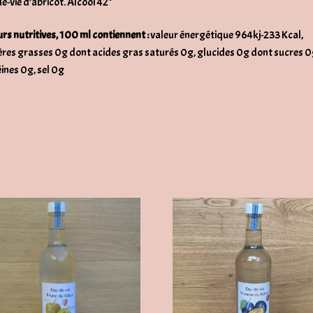
e-vie d’abricot. Alcool 42°
rs nutritives, 100 ml contiennent :
valeur énergétique 964kj-233 Kcal,
res grasses 0g dont acides gras saturés 0g, glucides 0g dont sucres 0
ines 0g, sel 0g