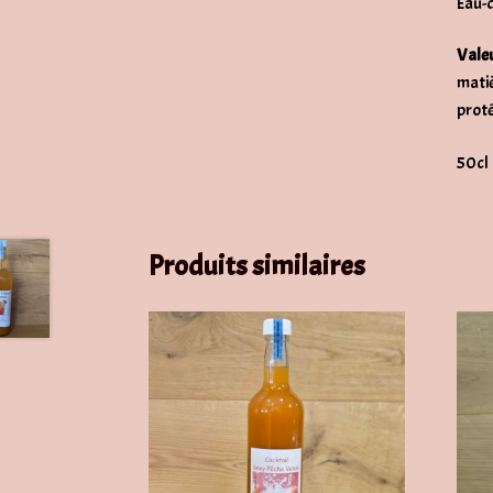
Eau-d
Valeu
matiè
proté
50cl
Produits similaires