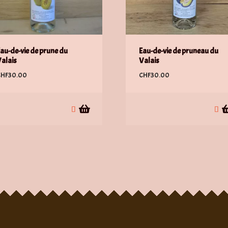
au-de-vie de prune du
Eau-de-vie de pruneau du
alais
Valais
CHF
30.00
CHF
30.00