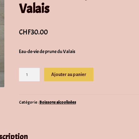
Valais
CHF
30.00
Eau-de-vie de prune du Valais
quantité
Ajouter au panier
de
Eau-
de-
vie
Catégorie :
Boissons alcoolisées
de
prune
du
Valais
scription