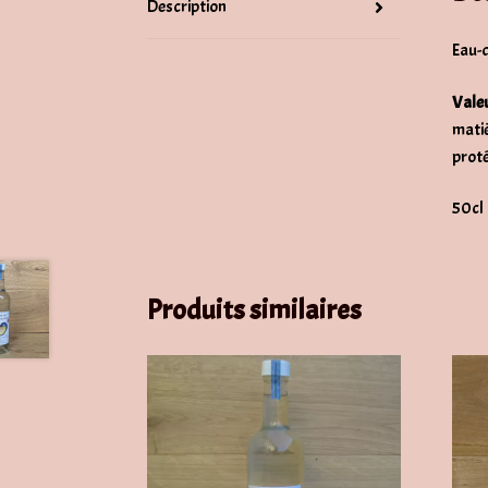
Description
Eau-d
Valeu
matiè
proté
50cl
Produits similaires