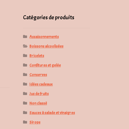
pour :
Catégories de produits
Assaisonnements
Boissons alcoolisées
Bricelets
Confitures et gelée
Conserves
Idées cadeaux
Jus de fruits
Non classé
Sauces à salade et vinaigres
Sirops