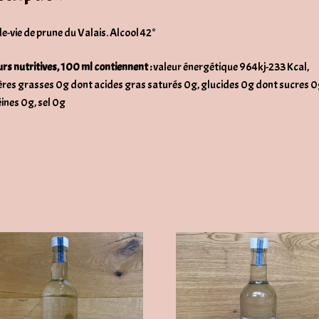
e-vie de prune du Valais. Alcool 42°
rs nutritives, 100 ml contiennent :
valeur énergétique 964kj-233 Kcal,
res grasses 0g dont acides gras saturés 0g, glucides 0g dont sucres 0
ines 0g, sel 0g