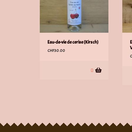
Eau-de-vie de cerise (Kirsch)
E
V
CHF
30.00