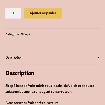
quantité
Ajouter au panier
de
Sirop
de
fraise
Catégorie :
Sirops
du
Valais
Description
Description
Sirop à base de fruits mûris sous le soleil du Valais et de sucre
suisse uniquement, sans agent conservateur.
A conserver au frais après ouverture.