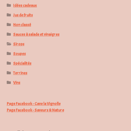
Idées cadeaux
Jus de fruits
Non classé
Sauces à salade et vinaigres
Sirops
Soupes
Spécialités
Terrines
Vins
Page Facebook - Cave la Vignolle
Page Facebook - Saveurs & Nature