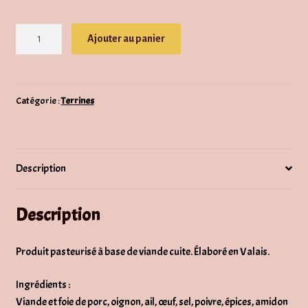
quantité
Ajouter au panier
de
Terrine
de
campagne
Catégorie :
Terrines
Description
Description
Produit pasteurisé à base de viande cuite. Élaboré en Valais.
Ingrédients :
Viande et foie de porc, oignon, ail, œuf, sel, poivre, épices, amidon