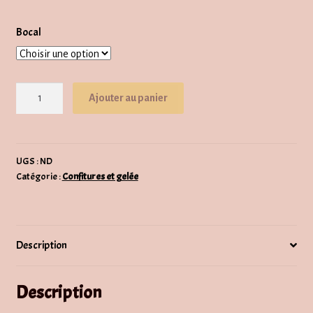
CHF5.00
Bocal
à
CHF9.50
quantité
Ajouter au panier
de
Confiture
de
fraise
UGS :
ND
Catégorie :
Confitures et gelée
Description
Description