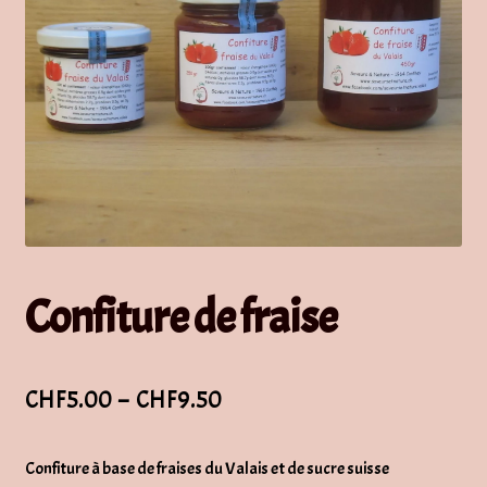
Confiture de fraise
Plage
CHF
5.00
–
CHF
9.50
de
Confiture à base de fraises du Valais et de sucre suisse
prix :