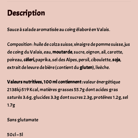
Description
Sauce à salade aromatisée au coing élaboré en Valais.
Composition : huile de colza suisse, vinaigre de pomme suisse, jus
de coing du Valais, eau,
moutarde
, sucre, oignon, ail, carotte,
poireau,
c
éleri,
paprika, sel des Alpes, persil, ciboulette,
soja
,
extrait de levure de bière (contient du
gluten
), livèche.
Valeurs nutritives, 100 ml contiennent :
valeur énergétique
2138kj-519 Kcal, matières grasses 55.7g dont acides gras
saturés 3.6g, glucides 3.3g dont sucres 2.3g, protéines 1.2g, sel
1.7g
Sans glutamate
50cl – 5l