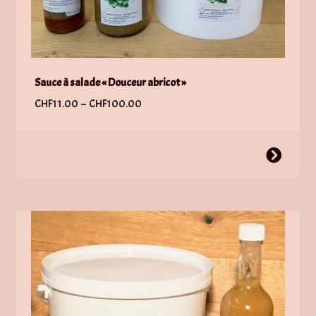
Sauce à salade « Douceur abricot »
Plage
CHF
11.00
–
CHF
100.00
de
prix :
Ce
CHF11.00
produit
à
a
CHF100.00
plusieurs
variations.
Les
options
peuvent
être
choisies