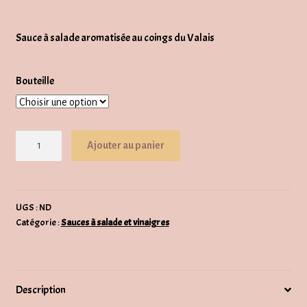
de
Sauce à salade aromatisée au coings du Valais
prix :
CHF11.00
Bouteille
à
CHF100.00
quantité
Ajouter au panier
de
Sauce
à
salade
UGS :
ND
Catégorie :
Sauces à salade et vinaigres
"Grand
Cru
du
coing"
Description