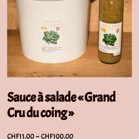
Sauce à salade « Grand
Cru du coing »
Plage
CHF
11.00
–
CHF
100.00