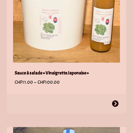
sur
la
page
du
produit
Sauce à salade « Vinaigrette Japonaise »
Plage
CHF
11.00
–
CHF
100.00
de
prix :
Ce
CHF11.00
produit
à
a
CHF100.00
plusieurs