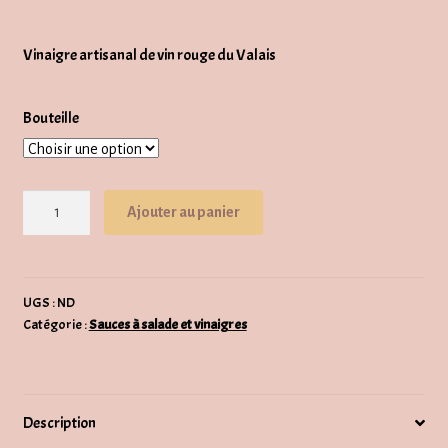
de
Vinaigre artisanal de vin rouge du Valais
prix :
CHF6.00
Bouteille
à
CHF50.00
quantité
Ajouter au panier
de
Vinaigre
artisanal
de
UGS :
ND
Catégorie :
Sauces à salade et vinaigres
vin
rouge
du
Valais
Description