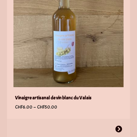
Vinaigre artisanal de vin blanc du Valais
Plage
CHF
6.00
–
CHF
50.00
de
prix :
Ce
CHF6.00
produit